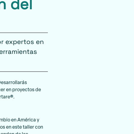
n del
or expertos en
herramientas
Desarrollarás
er en proyectos de
rtare®.
ambio en América y
s en este taller con