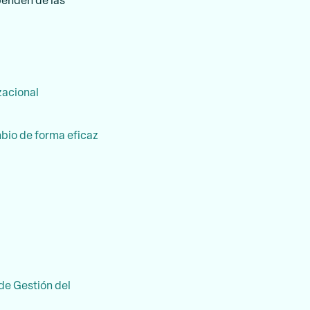
penden de las
zacional
mbio de forma eficaz
de Gestión del