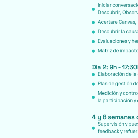
Iniciar conversac
Descubrir, Observ
Acertare Canvas, 
Descubrir la causa
Evaluaciones y he
Matriz de impact
Día 2: 9h - 17:3
Elaboración de la
Plan de gestión de
Medición y control
la participación y
4 y 8 semanas 
Supervisión y pue
feedback y refuer