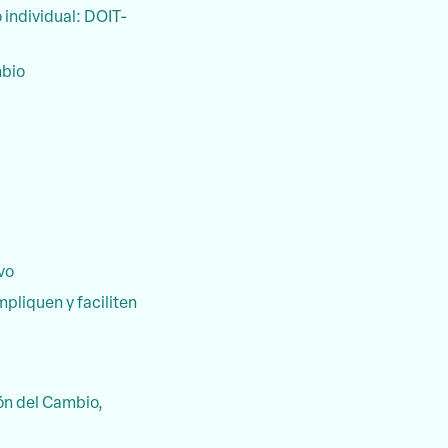
individual: DOIT-
mbio
vo
pliquen y faciliten
ón del Cambio,